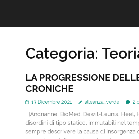
Salta
Alleanza Verde – Gre
al
Portale dedicato all'Alleanza tra il Popolo degli Uomini e il Popol
contenuto
(premi
Invio)
Categoria:
Teori
LA PROGRESSIONE DELLE
CRONICHE
13 Dicembre 2021
alleanza_verde
2 
[Andrianne, BioMed, Dewit-Leunis, Heel, H
disordini di tipo statico, immutabili nel 
sempre descrivere la causa di insorgenza d