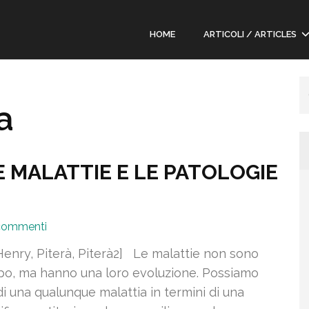
en Alliance
o verde – A portal dedicated to the Alliance between the Race of Man and the Green 
Home
Articoli / Articles
a
 MALATTIE E LE PATOLOGIE
commenti
enry, Piterà, Piterà2] Le malattie non sono
tempo, ma hanno una loro evoluzione. Possiamo
i una qualunque malattia in termini di una